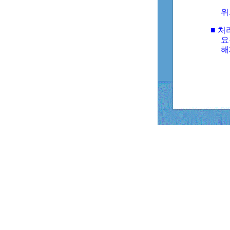
위
■ 처
요
해