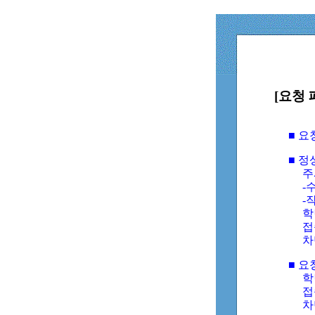
[요청 
■ 
■ 
주
-수
-
학
접
차
■ 요
학번
접속
차단